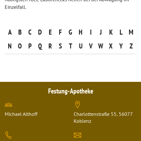
Einzelfall.
A
B
C
D
E
F
G
H
I
J
K
L
M
N
O
P
Q
R
S
T
U
V
W
X
Y
Z
Festung-Apotheke
Michael Althoff
Charlottenstraße 55, 56077
Koblenz