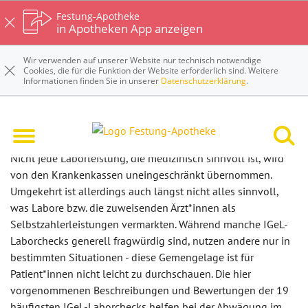
Festung-Apotheke
in Apotheken App anzeigen
Wir verwenden auf unserer Website nur technisch notwendige
Cookies, die für die Funktion der Website erforderlich sind. Weitere
Informationen finden Sie in unserer
Datenschutzerklärung
.
IGeL-Laborchecks von A-Z
Nicht jede Laborleistung, die medizinisch sinnvoll ist, wird
von den Krankenkassen uneingeschränkt übernommen.
Umgekehrt ist allerdings auch längst nicht alles sinnvoll,
was Labore bzw. die zuweisenden Ärzt*innen als
Selbstzahlerleistungen vermarkten. Während manche IGeL-
Laborchecks generell fragwürdig sind, nutzen andere nur in
bestimmten Situationen - diese Gemengelage ist für
Patient*innen nicht leicht zu durchschauen. Die hier
vorgenommenen Beschreibungen und Bewertungen der 19
häufigsten IGeL-Laborchecks helfen bei der Abwägung im