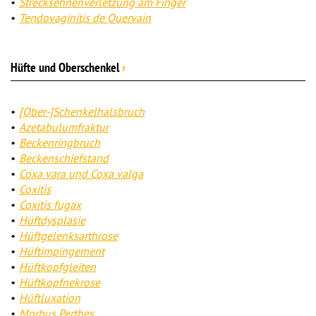
Strecksehnenverletzung am Finger
Tendovaginitis de Quervain
Hüfte und Oberschenkel
›
[Ober-]Schenkelhalsbruch
Azetabulumfraktur
Beckenringbruch
Beckenschiefstand
Coxa vara und Coxa valga
Coxitis
Coxitis fugax
Hüftdysplasie
Hüftgelenksarthrose
Hüftimpingement
Hüftkopfgleiten
Hüftkopfnekrose
Hüftluxation
Morbus Perthes