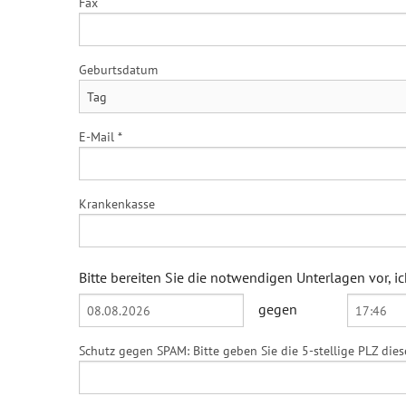
Fax
Psychische Erkrankungen
Neurologie
Geburtsdatum
Schmerz- und Schlafmedizin
Frauenkrankheiten
E-Mail *
Männerkrankheiten
Krankenkasse
Bitte bereiten Sie die notwendigen Unterlagen vor, 
gegen
Schutz gegen SPAM: Bitte geben Sie die 5-stellige PLZ dies