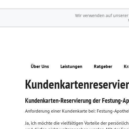
Wir verwenden auf unserer W
Über Uns
Leistungen
Ratgeber
Kr
Kundenkartenreservie
Unsere Apotheke
Übersicht
Erkrankungen im Alter
Kundenkarte
Reservierung
Sexualmedizin
Kundenkarten-Reservierung der Festung-Ap
Das e-Rezept ist da: Wir lösen es ein!
Notdienst
Ästhetische Chirurgie
Anforderung einer Kundenkarte bei: Festung-Apothe
Ohne Rezepte keine Apotheken vor Ort!
Beipackzettelsuche
Augen
Ja, ich möchte die vielfältigen Vorteile der persönli