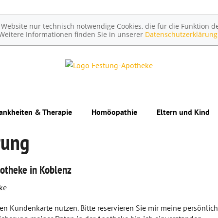
ebsite nur technisch notwendige Cookies, die für die Funktion de
Weitere Informationen finden Sie in unserer
Datenschutzerklärung
ankheiten & Therapie
Homöopathie
Eltern und Kind
rung
Unerfüllter Kinde
Schwangerschaft
otheke in Koblenz
Geburt und Stillze
ke
Kinderkrankheiten
chen Kundenkarte nutzen. Bitte reservieren Sie mir meine persönlic